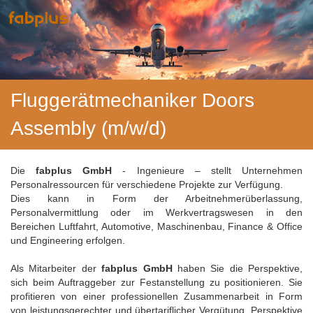
Fluggerätmechaniker Doors
Assembly (m/w/d)
Die
fabplus GmbH
- Ingenieure – stellt Unternehmen
Personalressourcen für verschiedene Projekte zur Verfügung.
Dies kann in Form der Arbeitnehmerüberlassung,
Personalvermittlung oder im Werkvertragswesen in den
Bereichen Luftfahrt, Automotive, Maschinenbau, Finance & Office
und Engineering erfolgen.
Als Mitarbeiter der
fabplus GmbH
haben Sie die Perspektive,
sich beim Auftraggeber zur Festanstellung zu positionieren. Sie
profitieren von einer professionellen Zusammenarbeit in Form
von leistungsgerechter und übertariflicher Vergütung, Perspektive