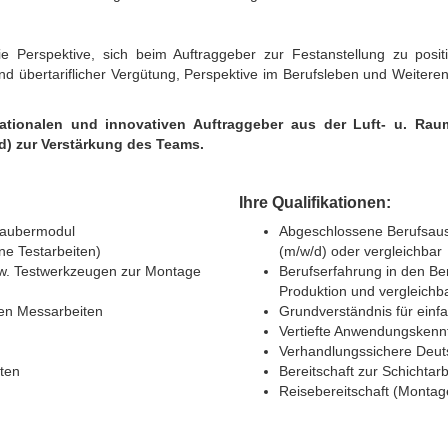
 Perspektive, sich beim Auftraggeber zur Festanstellung zu positio
 übertariflicher Vergütung, Perspektive im Berufsleben und Weiteren
nationalen und innovativen Auftraggeber aus der Luft- u. Ra
/d) zur Verstärkung des Teams.
Ihre Qualifikationen:
hraubermodul
Abgeschlossene Berufsausb
ne Testarbeiten)
(m/w/d) oder vergleichbar
w. Testwerkzeugen zur Montage
Berufserfahrung in den Ber
Produktion und vergleichb
en Messarbeiten
Grundverständnis für einf
Vertiefte Anwendungskennt
Verhandlungssichere Deuts
ten
Bereitschaft zur Schichtarb
Reisebereitschaft (Montag