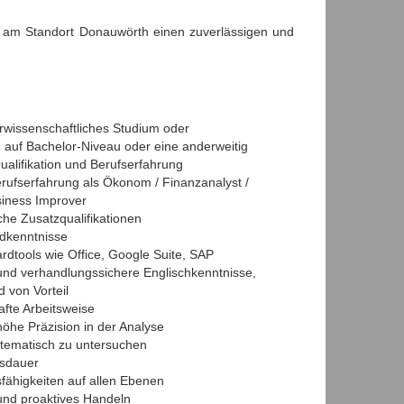
he am Standort Donauwörth einen zuverlässigen und
rwissenschaftliches Studium oder
 auf Bachelor-Niveau oder eine anderweitig
ualifikation und Berufserfahrung
erufserfahrung als Ökonom / Finanzanalyst /
siness Improver
che Zusatzqualifikationen
ndkenntnisse
ardtools wie Office, Google Suite, SAP
 und verhandlungssichere Englischkenntnisse,
 von Vorteil
afte Arbeitsweise
öhe Präzision in der Analyse
stematisch zu untersuchen
usdauer
ähigkeiten auf allen Ebenen
e und proaktives Handeln