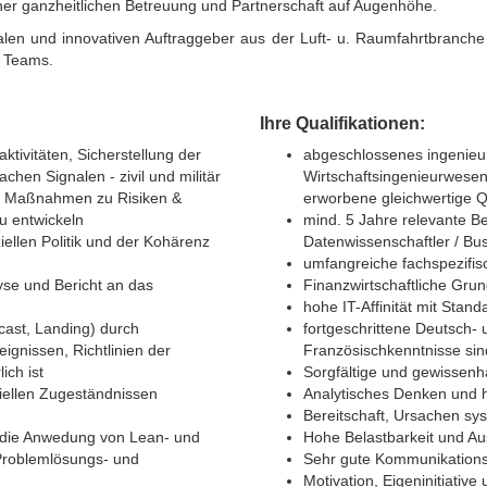
iner ganzheitlichen Betreuung und Partnerschaft auf Augenhöhe.
alen und innovativen Auftraggeber aus der Luft- u. Raumfahrtbranc
s Teams.
Ihre Qualifikationen:
tivitäten, Sicherstellung der
abgeschlossenes ingenieu
en Signalen - zivil und militär
Wirtschaftsingenieurwesen
on Maßnahmen zu Risiken &
erworbene gleichwertige Q
u entwickeln
mind. 5 Jahre relevante B
llen Politik und der Kohärenz
Datenwissenschaftler / Bu
umfangreiche fachspezifis
yse und Bericht an das
Finanzwirtschaftliche Gru
hohe IT-Affinität mit Stand
cast, Landing) durch
fortgeschrittene Deutsch-
ignissen, Richtlinien der
Französischkenntnisse sind
ich ist
Sorgfältige und gewissenh
iellen Zugeständnissen
Analytisches Denken und h
Bereitschaft, Ursachen sy
h die Anwedung von Lean- und
Hohe Belastbarkeit und A
 Problemlösungs- und
Sehr gute Kommunikationsf
Motivation, Eigeninitiativ