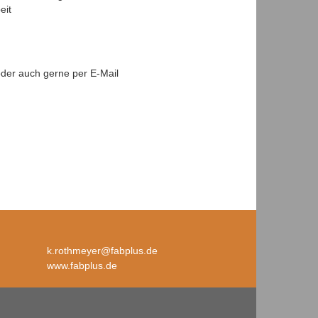
beit
oder auch gerne per E-Mail
k.rothmeyer@fabplus.de
www.fabplus.de