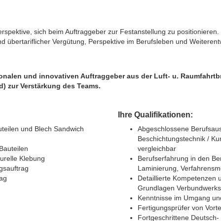
spektive, sich beim Auftraggeber zur Festanstellung zu positionieren. S
 übertariflicher Vergütung, Perspektive im Berufsleben und Weiterent
ionalen und innovativen Auftraggeber aus der Luft- u. Raumfahr
/d) zur Verstärkung des Teams.
Ihre Qualifikationen:
teilen und Blech Sandwich
Abgeschlossene Berufsaus
Beschichtungstechnik / Ku
Bauteilen
vergleichbar
turelle Klebung
Berufserfahrung in den Ber
gsauftrag
Laminierung, Verfahrensm
rag
Detaillierte Kompetenzen u
Grundlagen Verbundwerkst
Kenntnisse im Umgang un
Fertigungsprüfer von Vorte
Fortgeschrittene Deutsch-