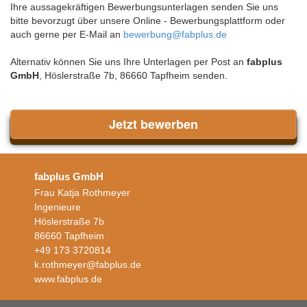
Ihre aussagekräftigen Bewerbungsunterlagen senden Sie uns
bitte bevorzugt über unsere Online - Bewerbungsplattform oder
auch gerne per E-Mail an
bewerbung@fabplus.de
Alternativ können Sie uns Ihre Unterlagen per Post an
fabplus
GmbH
, Höslerstraße 7b, 86660 Tapfheim senden.
Jetzt bewerben
fabplus GmbH
Frau Katja Rothmeyer
Ingenieure
Höslerstraße 7b
86660 Tapfheim
+49 173 3720814
k.rothmeyer@fabplus.de
www.fabplus.de