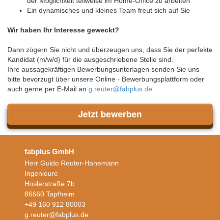
der Möglichkeit teilweise im Home-Office zu arbeiten
Ein dynamisches und kleines Team freut sich auf Sie
Wir haben Ihr Interesse geweckt?
Dann zögern Sie nicht und überzeugen uns, dass Sie der perfekte
Kandidat (m/w/d) für die ausgeschriebene Stelle sind.
Ihre aussagekräftigen Bewerbungsunterlagen senden Sie uns
bitte bevorzugt über unsere Online - Bewerbungsplattform oder
auch gerne per E-Mail an
g.reuter@fabplus.de
Jetzt bewerben
fabplus GmbH
Herr Guido Reuter-Hanemann
Ingenieure
Höslerstraße 7b
86660 Tapfheim
+49 160 912 80003
g.reuter@fabplus.de