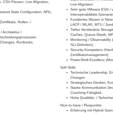
m, CSV‑Pausen, Live‑Migration,
Live‑Migration
Sehr gute VMware ESXi / vC
esired State Configuration, APIs;
Interoperabilitäts‑Szenarie
Fundiertes Wissen in Net
rtifikate, Rollen- /
LACP / MLAG, MTU / Jum
Tiefes Verständnis Storag
Architektur /
Caches, Queue‑Depth, MP
ntscheidungsprozessen
Monitoring / Observability
n Changes, Runbooks,
SLI‑Definition)
Security‑Kompetenz (Harde
Zertifikatsmanagement)
PowerShell‑Exzellenz (Mod
Soft Skills:
Technische Leadership, Ent
Changes
Strategisches Denken, Ko
Starke Kommunikation (te
Coaching‑Fähigkeit
Hohe Qualitäts‑ / Sicherh
Nice‑to‑have / Pluspunkte:
Erfahrung mit Hybrid‑Szen