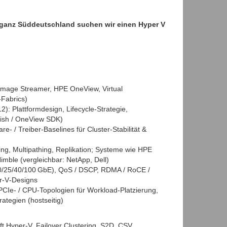
n ganz Süddeutschland suchen wir einen Hyper V
mage Streamer, HPE OneView, Virtual
Fabrics)
: Plattformdesign, Lifecycle‑Strategie,
fish / OneView SDK)
e‑ / Treiber‑Baselines für Cluster‑Stabilität &
ing, Multipathing, Replikation; Systeme wie HPE
Nimble (vergleichbar: NetApp, Dell)
0/25/40/100 GbE), QoS / DSCP, RDMA / RoCE /
r‑V‑Designs
CIe‑ / CPU‑Topologien für Workload‑Platzierung,
tegien (hostseitig)
t Hyper‑V, Failover Clustering, S2D, CSV,