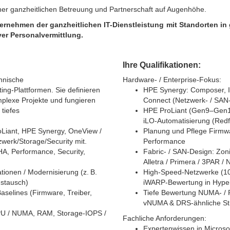
iner ganzheitlichen Betreuung und Partnerschaft auf Augenhöhe.
nternehmen der ganzheitlichen IT-Dienstleistung mit Standorten i
ver Personalvermittlung.
Ihre Qualifikationen:
chnische
Hardware‑ / Enterprise‑Fokus:
ing‑Plattformen. Sie definieren
HPE Synergy: Composer, I
mplexe Projekte und fungieren
Connect (Netzwerk‑ / SAN‑
 tiefes
HPE ProLiant (Gen9–Gen12)
iLO‑Automatisierung (Red
oLiant, HPE Synergy, OneView /
Planung und Pflege Firmwar
werk/Storage/Security mit.
Performance
HA, Performance, Security,
Fabric‑ / SAN‑Design: Zon
Alletra / Primera / 3PAR / 
tionen / Modernisierung (z. B.
High‑Speed‑Netzwerke (1
stausch)
iWARP‑Bewertung in Hype
aselines (Firmware, Treiber,
Tiefe Bewertung NUMA‑ / P
vNUMA & DRS‑ähnliche Stra
U / NUMA, RAM, Storage‑IOPS /
Fachliche Anforderungen:
Expertenwissen in Microsof