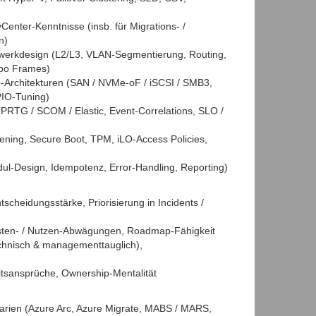
enter‑Kenntnisse (insb. für Migrations‑ /
n)
zwerkdesign (L2/L3, VLAN‑Segmentierung, Routing,
bo Frames)
e‑Architekturen (SAN / NVMe‑oF / iSCSI / SMB3,
IO‑Tuning)
 (PRTG / SCOM / Elastic, Event‑Correlations, SLO /
ning, Secure Boot, TPM, iLO‑Access Policies,
ul‑Design, Idempotenz, Error‑Handling, Reporting)
scheidungsstärke, Priorisierung in Incidents /
sten‑ / Nutzen‑Abwägungen, Roadmap‑Fähigkeit
chnisch & managementtauglich),
eitsansprüche, Ownership‑Mentalität
arien (Azure Arc, Azure Migrate, MABS / MARS,