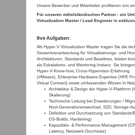
Unsere Bewerber und Mitarbeiter profitieren von e
Für unseren mittelständischen Partner - ein U
Virtualization Master / Lead Engineer in exklusi
Ihre Aufgaben:
Als Hyper‑V Virtualization Master tragen Sie die te
Gesamtverantwortung für Virtualisierungs‑ und Host
Architekturen, Standards und Baselines, leisten ko
als Eskalations‑ und Mentoring‑Instanz. Sie bringen
Hyper‑V‑Know‑how, Cross‑Hypervisor‑Erfahrung
(VMware), Enterprise‑Hardware‑Expertise (HPE Pr
Virtual Connect) sowie umfassendes Wissen in Netz
Architektur & Design der Hyper‑V‑Plattform (
Skalierung)
Technische Leitung bei Erweiterungen / Migra
Host‑Generationenwechsel, S2D, Storage‑Au
Definition und Durchsetzung von Standards/B
OS‑Builds, Hardening)
Kapazitäts‑ & Performance‑Management (CP
Latency, Netzwerk‑Durchsatz)