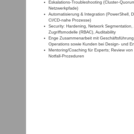
Eskalations‑Troubleshooting (Cluster‑Quoru
Netzwerkpfade)
Automatisierung & Integration (PowerShell, D
CI/CD‑nahe Prozesse)
Security: Hardening, Network Segmentation, Ze
Zugriffsmodelle (RBAC), Auditability
Enge Zusammenarbeit mit Geschäftsführung / 
Operations sowie Kunden bei Design‑ und E
Mentoring/Coaching für Experts; Review vo
Notfall‑Prozeduren