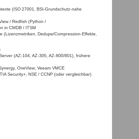
ntexte (ISO 27001, BSI‑Grundschutz‑nahe
ew / Redfish (Python /
ion in CMDB / ITSM
le (Lizenzmetriken, Dedupe/Compression‑Effekte,
)
Server (AZ‑104, AZ‑305, AZ‑800/801), frühere
, Synergy, OneView; Veeam VMCE
TIA Security+, NSE / CCNP (oder vergleichbar)