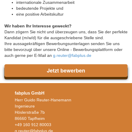
internationale Zusammenarbeit
bedeutende Projekte und
eine positive Arbeitskultur
Wir haben Ihr Interesse geweckt?
Dann zögern Sie nicht und überzeugen uns, dass Sie der perfekte
Kandidat (m/w/d) für die ausgeschriebene Stelle sind.
Ihre aussagekräftigen Bewerbungsunterlagen senden Sie uns
bitte bevorzugt über unsere Online - Bewerbungsplattform oder
auch gerne per E-Mail an
g.reuter@fabplus.de
Jetzt bewerben
fabplus GmbH
Herr Guido Reuter-Hanemann
Ingenieure
Höslerstraße 7b
86660 Tapfheim
+49 160 912 80003
g.reuter@fabplus.de