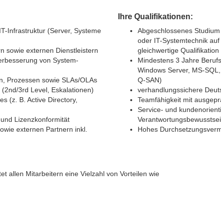
Ihre Qualifikationen:
-Infrastruktur (Server, Systeme
Abgeschlossenes Studium d
oder IT-Systemtechnik auf
n sowie externen Dienstleistern
gleichwertige Qualifikatio
Verbesserung von System-
Mindestens 3 Jahre Berufse
Windows Server, MS-SQL, V
en, Prozessen sowie SLAs/OLAs
Q-SAN)
(2nd/3rd Level, Eskalationen)
verhandlungssichere Deuts
s (z. B. Active Directory,
Teamfähigkeit mit ausgep
Service- und kundenorient
 und Lizenzkonformität
Verantwortungsbewusstse
wie externen Partnern inkl.
Hohes Durchsetzungsver
 allen Mitarbeitern eine Vielzahl von Vorteilen wie