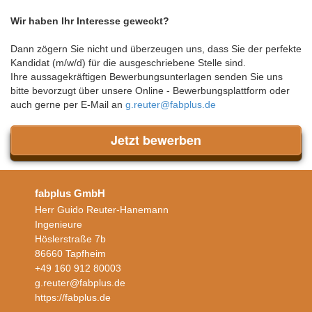
Wir haben Ihr Interesse geweckt?
Dann zögern Sie nicht und überzeugen uns, dass Sie der perfekte
Kandidat (m/w/d) für die ausgeschriebene Stelle sind.
Ihre aussagekräftigen Bewerbungsunterlagen senden Sie uns
bitte bevorzugt über unsere Online - Bewerbungsplattform oder
auch gerne per E-Mail an
g.reuter@fabplus.de
Jetzt bewerben
fabplus GmbH
Herr Guido Reuter-Hanemann
Ingenieure
Höslerstraße 7b
86660 Tapfheim
+49 160 912 80003
g.reuter@fabplus.de
https://fabplus.de