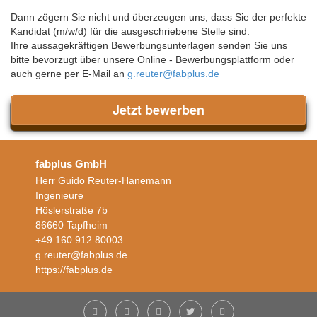
Dann zögern Sie nicht und überzeugen uns, dass Sie der perfekte
Kandidat (m/w/d) für die ausgeschriebene Stelle sind.
Ihre aussagekräftigen Bewerbungsunterlagen senden Sie uns
bitte bevorzugt über unsere Online - Bewerbungsplattform oder
auch gerne per E-Mail an
g.reuter@fabplus.de
Jetzt bewerben
fabplus GmbH
Herr Guido Reuter-Hanemann
Ingenieure
Höslerstraße 7b
86660 Tapfheim
+49 160 912 80003
g.reuter@fabplus.de
https://fabplus.de