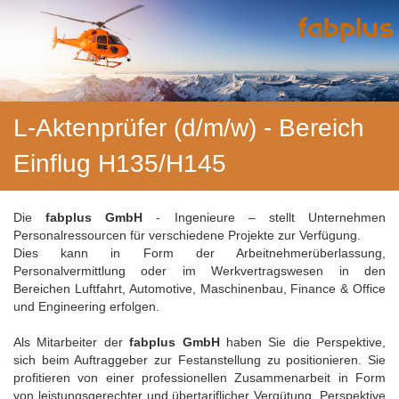
L-Aktenprüfer (d/m/w) - Bereich
Einflug H135/H145
Die
fabplus GmbH
- Ingenieure – stellt Unternehmen
Personalressourcen für verschiedene Projekte zur Verfügung.
Dies kann in Form der Arbeitnehmerüberlassung,
Personalvermittlung oder im Werkvertragswesen in den
Bereichen Luftfahrt, Automotive, Maschinenbau, Finance & Office
und Engineering erfolgen.
Als Mitarbeiter der
fabplus GmbH
haben Sie die Perspektive,
sich beim Auftraggeber zur Festanstellung zu positionieren. Sie
profitieren von einer professionellen Zusammenarbeit in Form
von leistungsgerechter und übertariflicher Vergütung, Perspektive