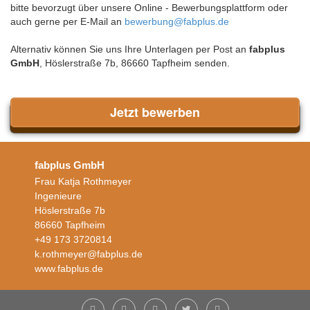
bitte bevorzugt über unsere Online - Bewerbungsplattform oder
auch gerne per E-Mail an
bewerbung@fabplus.de
Alternativ können Sie uns Ihre Unterlagen per Post an
fabplus
GmbH
, Höslerstraße 7b, 86660 Tapfheim senden.
Jetzt bewerben
fabplus GmbH
Frau Katja Rothmeyer
Ingenieure
Höslerstraße 7b
86660 Tapfheim
+49 173 3720814
k.rothmeyer@fabplus.de
www.fabplus.de