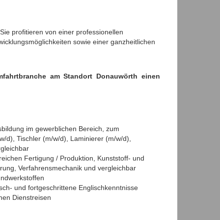
ie profitieren von einer professionellen
wicklungsmöglichkeiten sowie einer ganzheitlichen
umfahrtbranche am Standort Donauwörth einen
bildung im gewerblichen Bereich, zum
/d), Tischler (m/w/d), Laminierer (m/w/d),
rgleichbar
eichen Fertigung / Produktion, Kunststoff- und
rung, Verfahrensmechanik und vergleichbar
undwerkstoffen
ch- und fortgeschrittene Englischkenntnisse
chen Dienstreisen