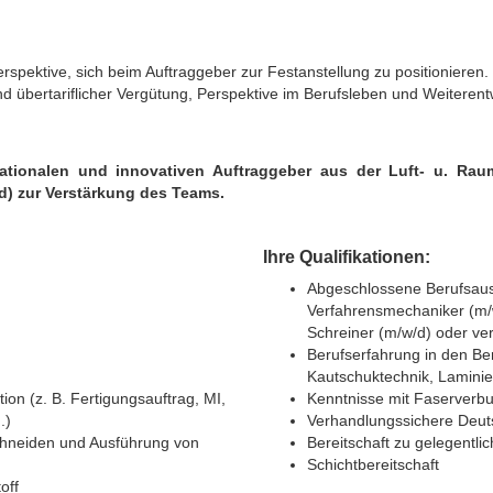
spektive, sich beim Auftraggeber zur Festanstellung zu positionieren. S
 übertariflicher Vergütung, Perspektive im Berufsleben und Weiterent
nationalen und innovativen Auftraggeber aus der Luft- u. Ra
/d) zur Verstärkung des Teams.
Ihre Qualifikationen:
Abgeschlossene Berufsaus
Verfahrensmechaniker (m/w
Schreiner (m/w/d) oder ve
Berufserfahrung in den Ber
Kautschuktechnik, Laminie
on (z. B. Fertigungsauftrag, MI,
Kenntnisse mit Faserverb
.)
Verhandlungssichere Deuts
Schneiden und Ausführung von
Bereitschaft zu gelegentli
Schichtbereitschaft
off