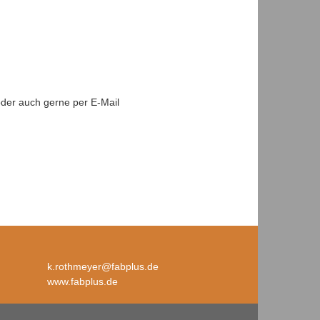
oder auch gerne per E-Mail
k.rothmeyer@fabplus.de
www.fabplus.de