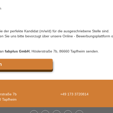
en
 der perfekte Kandidat (m/w/d) für die ausgeschriebene Stelle sind.
n Sie uns bitte bevorzugt über unsere Online - Bewerbungsplattform 
 an
fabplus GmbH
, Höslerstraße 7b, 86660 Tapfheim senden.
n
rstraße 7b
+49 173 3720814
0 Tapfheim